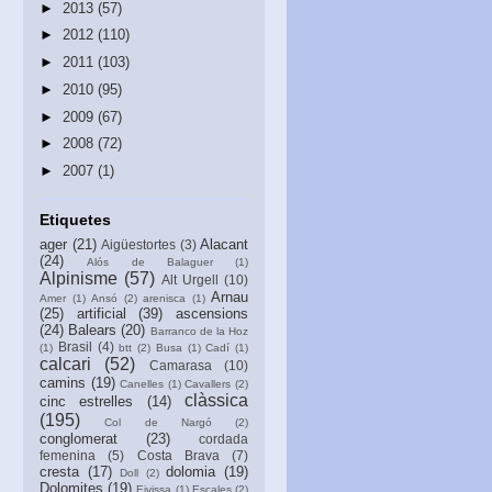
►
2013
(57)
►
2012
(110)
►
2011
(103)
►
2010
(95)
►
2009
(67)
►
2008
(72)
►
2007
(1)
Etiquetes
ager
(21)
Alacant
Aigüestortes
(3)
(24)
Alós de Balaguer
(1)
Alpinisme
(57)
Alt Urgell
(10)
Arnau
Amer
(1)
Ansó
(2)
arenisca
(1)
(25)
artificial
(39)
ascensions
(24)
Balears
(20)
Barranco de la Hoz
Brasil
(4)
(1)
btt
(2)
Busa
(1)
Cadí
(1)
calcari
(52)
Camarasa
(10)
camins
(19)
Canelles
(1)
Cavallers
(2)
clàssica
cinc estrelles
(14)
(195)
Col de Nargó
(2)
conglomerat
(23)
cordada
femenina
(5)
Costa Brava
(7)
cresta
(17)
dolomia
(19)
Doll
(2)
Dolomites
(19)
Eivissa
(1)
Escales
(2)