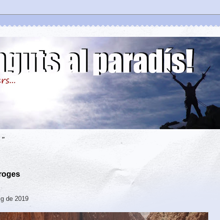
 "
 roges
aig de 2019