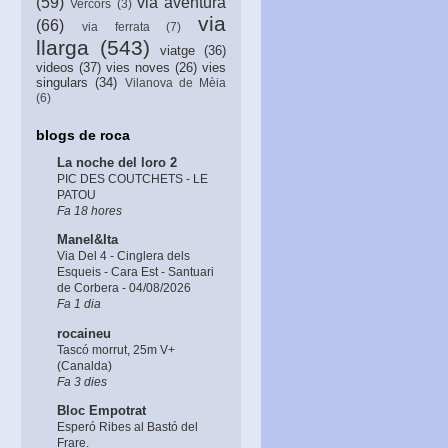
(59)
via aventura
Vercors
(3)
via
(66)
via ferrata
(7)
llarga
(543)
viatge
(36)
videos
(37)
vies noves
(26)
vies
singulars
(34)
Vilanova de Mèia
(6)
blogs de roca
La noche del loro 2
PIC DES COUTCHETS - LE
PATOU
Fa 18 hores
Manel&Ita
Via Del 4 - Cinglera dels
Esqueis - Cara Est - Santuari
de Corbera - 04/08/2026
Fa 1 dia
rocaineu
Tascó morrut, 25m V+
(Canalda)
Fa 3 dies
Bloc Empotrat
Esperó Ribes al Bastó del
Frare.