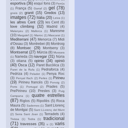
esportiva
(36)
esquí fons
(3)
Ferrús
gel
(78)
França
(5)
(1)
Garraf
(2)
granit
(15)
Gredos
(13)
gneis
(2)
imatges
(72)
Itàlia
(20)
Leiva
(1)
les altres Cent
(23)
les Cent
(6)
love climbing
(32)
Madrid
(4)
Maresme
Malanyeu
(2)
Mallorca
(1)
(10)
Margalef
(1)
Marroc
(1)
Mascarat
(1)
Mediterrani
(47)
Menorca
(7)
Midi
d'Ossau
(3)
Montrebei
(8)
Montroig
Montsec
(29)
(8)
Montseny
(3)
Montserrat
(27)
Múrcia
(8)
Mussara
navegar
(31)
Narieda
(3)
Núria
(1)
opinio
(34)
opinió
(3)
oliana
(5)
(40)
Osca
(12)
Paret Bucòlica
(3)
Pedraforca
(4)
Paret de la Rufa
(1)
Pedriza
(4)
Penya Roc
Peladet
(1)
Pirineu
(3)
Penyal Ifach
(2)
Perles
(1)
(19)
Pirineu francés
(3)
Ponoig
(2)
Prades
(5)
Ports
(1)
Portugal
(2)
PrePirineu
(10)
Presles
(3)
Puig
quatre estrelles
Campana
(1)
(87)
Riglos
(5)
Ripollès
(5)
Roca
Maura
(5)
Sant Llorenç
Sadernes
(1)
de Montgai
(5)
Sant LLorenç del Munt
Terradets
(4)
(2)
Serra Sant Joan
(1)
tradicional
Tivissa
(1)
Todra
(1)
(71)
varis
travesses
(35)
u
(1)