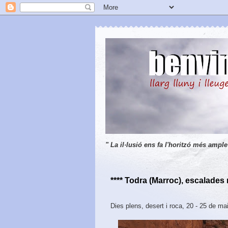
" La il·lusió ens fa l'horitzó més ample
**** Todra (Marroc), escalades
Dies plens, desert i roca, 20 - 25 de m