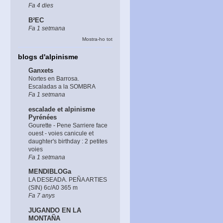
Fa 4 dies
B²EC
Fa 1 setmana
Mostra-ho tot
blogs d'alpinisme
Ganxets
Nortes en Barrosa.
Escaladas a la SOMBRA
Fa 1 setmana
escalade et alpinisme
Pyrénées
Gourette - Pene Sarriere face
ouest - voies canicule et
daughter's birthday : 2 petites
voies
Fa 1 setmana
MENDIBLOGa
LA DESEADA. PEÑA ARTIES
(SIN) 6c/A0 365 m
Fa 7 anys
JUGANDO EN LA
MONTAÑA