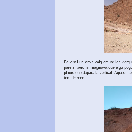
Fa vint-i-un anys vaig creuar les gorg
parets, però ni imaginava que algú pogu
plaers que depara la vertical. Aquest c
fam de roca.